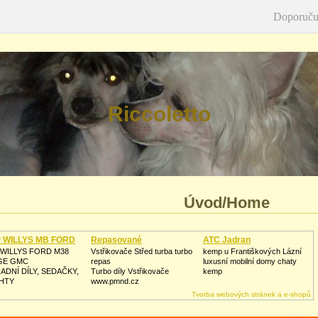
Doporuču
Riccoletto
Úvod/Home
 WILLYS MB FORD
Repasované
ATC Jadran
Turbodmychadlo
 WILLYS FORD M38
Vstřikovače Střed turba turbo
kemp u Františkových Lázní
GE GMC
repas
luxusní mobilní domy chaty
ADNÍ DÍLY, SEDAČKY,
Turbo díly Vstřikovače
kemp
HTY
www.pmnd.cz
Tvorba webových stránek a e-shopů