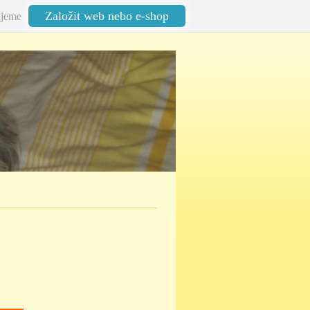
Založit web nebo e-shop
jeme