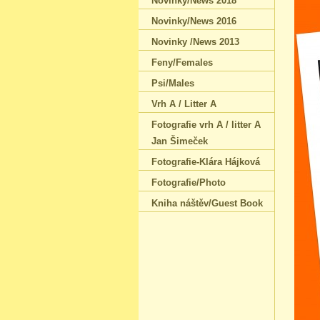
Novinky/News 2018
Novinky/News 2016
Novinky /News 2013
Feny/Females
Psi/Males
Vrh A / Litter A
Fotografie vrh A / litter A
Jan Šimeček
Fotografie-Klára Hájková
Fotografie/Photo
Kniha náštěv/Guest Book